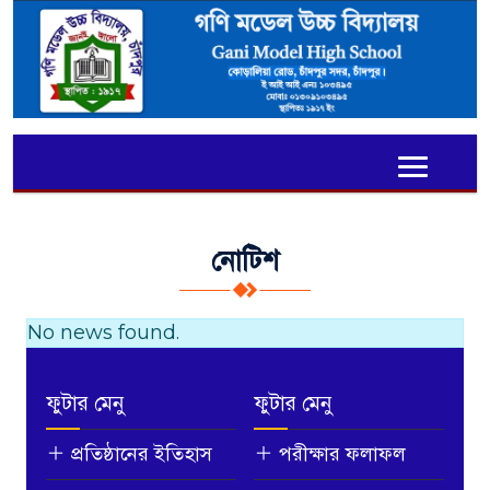
নোটিশ
No news found.
ফুটার মেনু
ফুটার মেনু
প্রতিষ্ঠানের ইতিহাস
পরীক্ষার ফলাফল