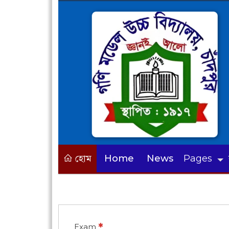
হোম
Home
News
Pages
*
Exam