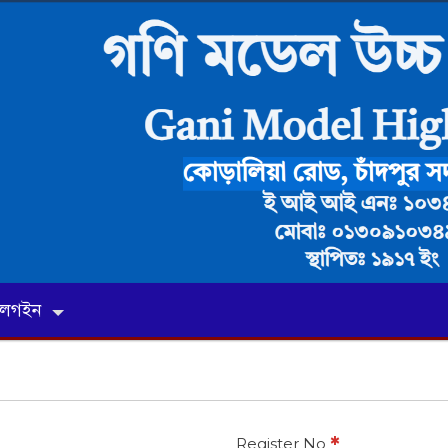
লগইন
*
Register No