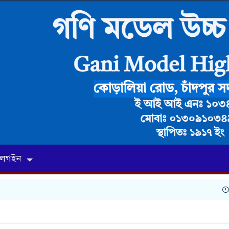
লগইন
1