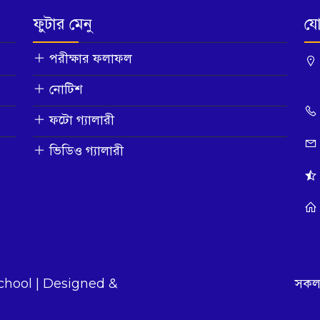
ফুটার মেনু
যো
পরীক্ষার ফলাফল
নোটিশ
ফটো গ্যালারী
ভিডিও গ্যালারী
chool | Designed &
সকল