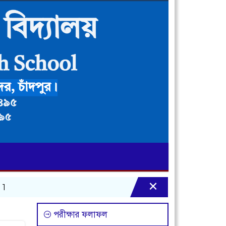
×
পরীক্ষার ফলাফল