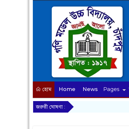
হোম
Home
News
Pages
জরুরী ঘোষণা :